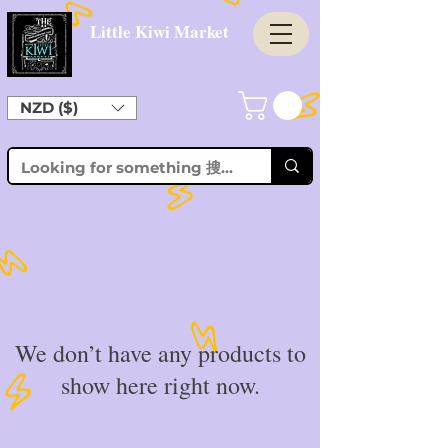
Little Kiwi Market
NZD ($)
We don’t have any products to
show here right now.