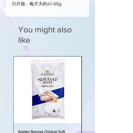
10片裝 - 每片大約41-65g
You might also
like
Golden Boronia Original Soft
Golden Boronia Original Sof