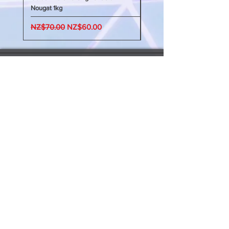
Nougat 1kg
Nougat 400g
Regular Price
Sale Price
Regular Price
NZ$70.00
NZ$60.00
NZ$45.00
My Account 我的賬戶
My Order 我的訂單
My Addresses 我的地址
My Watchlist 我的觀察名單
Update my info 更新我的資料
Order Queries 訂單查詢
Shipping/Return 送貨/退
貨
Payment 支付方法