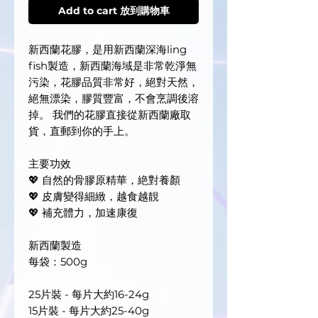
Add to cart 放到購物車
新西蘭花膠，是用新西蘭深海ling
fish製造，新西蘭海域是非常乾淨無
污染，花膠品質非常好，絕對天然，
絕無漂染，膠質豐富，不會烹調後溶
掉。 我們的花膠直接從新西蘭廠取
貨，直郵到你的手上。
主要功效
💖 自然的骨膠原精華，絶對養顏
💖 皮膚變得細緻，越食越靚
💖 補充體力，加速康復
新西蘭製造
每袋：500g
25片裝 - 每片大約16-24g
15片裝 - 每片大約25-40g