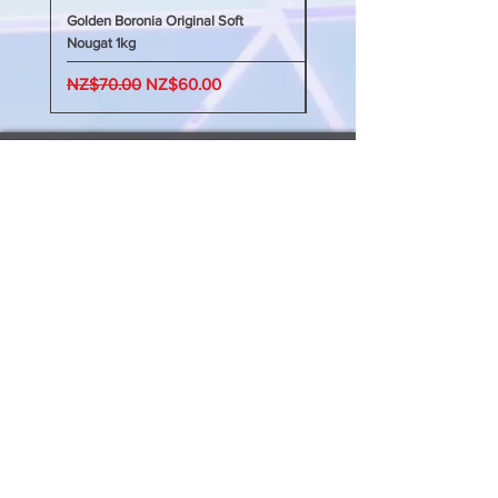
Golden Boronia Original Soft
Golden Boronia Original Sof
Nougat 1kg
Nougat 400g
Regular Price
Sale Price
Regular Price
NZ$70.00
NZ$60.00
NZ$45.00
My Account 我的賬戶
My Order 我的訂單
My Addresses 我的地址
My Watchlist 我的觀察名單
Update my info 更新我的資料
Order Queries 訂單查詢
Shipping/Return 送貨/退
貨