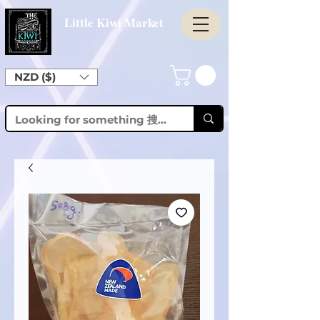
Little Kiwi Market
NZD ($)