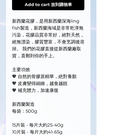
Add to cart 放到購物車
新西蘭花膠，是用新西蘭深海ling
fish製造，新西蘭海域是非常乾淨無
污染，花膠品質非常好，絕對天然，
絕無漂染，膠質豐富，不會烹調後溶
掉。 我們的花膠直接從新西蘭廠取
貨，直郵到你的手上。
主要功效
💖 自然的骨膠原精華，絶對養顏
💖 皮膚變得細緻，越食越靚
💖 補充體力，加速康復
新西蘭製造
每袋：500g
15片裝 - 每片大約25-40g
10片裝 - 每片大約41-65g